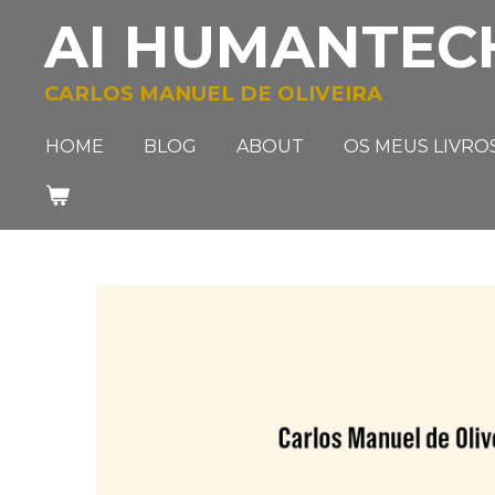
AI HUMANTEC
Salta
para
o
CARLOS MANUEL DE OLIVEIRA
conteúdo
principal
HOME
BLOG
ABOUT
OS MEUS LIVRO