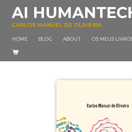
AI HUMANTEC
Salta
para
o
CARLOS MANUEL DE OLIVEIRA
conteúdo
principal
HOME
BLOG
ABOUT
OS MEUS LIVRO