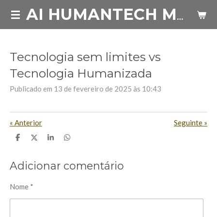
Salta
AI HUMANTECH MARKETING FUTURES
para
o
conteúdo
Tecnologia sem limites vs
principal
Tecnologia Humanizada
Publicado em 13 de fevereiro de 2025 às 10:43
«
Anterior
Seguinte
»
P
C
P
P
a
o
a
a
r
m
r
r
t
p
t
t
Adicionar comentário
i
a
i
i
l
r
l
l
h
t
h
h
Nome *
a
i
a
a
r
l
r
r
h
a